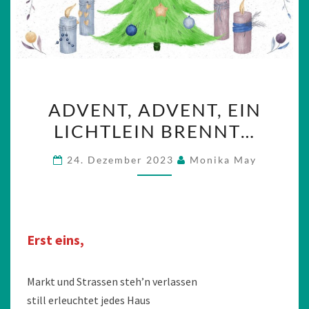
ADVENT,
ADVENT, ADVENT, EIN
ADVENT,
LICHTLEIN BRENNT…
EIN
LICHTLEIN
24. Dezember 2023
Monika May
BRENNT…
Erst eins,
Markt und Strassen steh’n verlassen
still erleuchtet jedes Haus