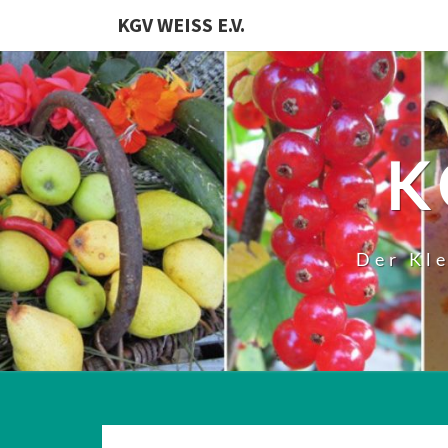
KGV WEISS E.V.
K
Der Kl