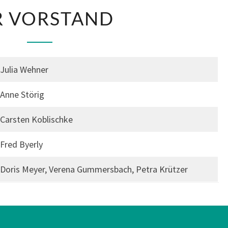
DER
R VORSTAND
VORSTAND
Julia Wehner
Anne Störig
Carsten Koblischke
Fred Byerly
Doris Meyer, Verena Gummersbach, Petra Krützer