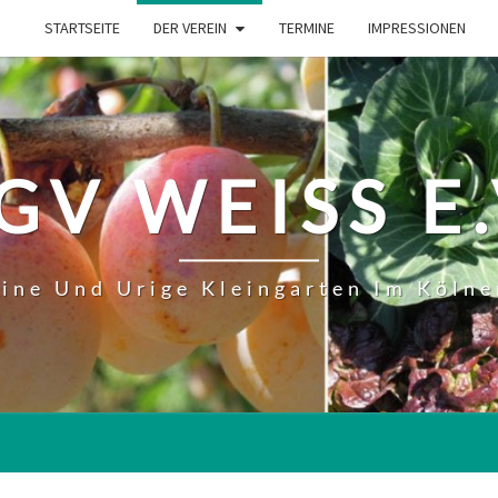
STARTSEITE
DER VEREIN
TERMINE
IMPRESSIONEN
GV WEISS E.
eine Und Urige Kleingarten Im Kölne