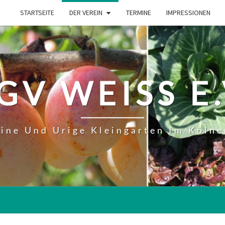
STARTSEITE
DER VEREIN
TERMINE
IMPRESSIONEN
GV WEISS E.
eine Und Urige Kleingarten Im Kölne