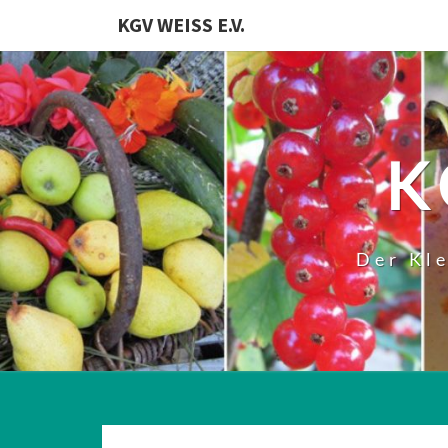
KGV WEISS E.V.
K
Der Kl