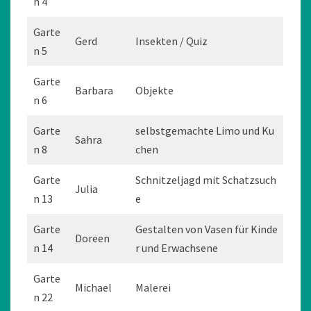
n 4
Garte
Gerd
Insekten / Quiz
n 5
Garte
Barbara
Objekte
n 6
Garte
selbstgemachte Limo und Ku
Sahra
n 8
chen
Garte
Schnitzeljagd mit Schatzsuch
Julia
n 13
e
Garte
Gestalten von Vasen für Kinde
Doreen
n 14
r und Erwachsene
Garte
Michael
Malerei
n 22